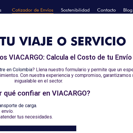
s
Cotizador de Envíos
Sostenibilidad
Contacto
Blog
TU VIAJE O SERVICIO
íos VIACARGO: Calcula el Costo de tu Envío
stre en Colombia
? Llena nuestro formulario y permite que un esp
erimientos. Con nuestra experiencia y compromiso, garantizamos 
inigualable en el sector.
r qué confiar en VIACARGO?
ransporte de carga
.
 envío.
atender tus necesidades.
iencia y confiabilidad de VIACARGO.