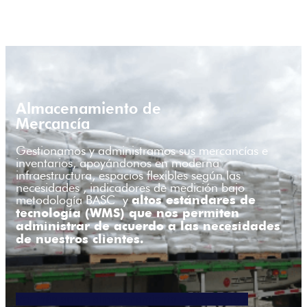
Almacenamiento de
Mercancía
Gestionamos y administramos sus mercancías e
inventarios, apoyándonos en moderna
infraestructura, espacios flexibles según las
necesidades , indicadores de medición bajo
metodología BASC y
altos estándares de
tecnología (WMS) que nos permiten
administrar de acuerdo a las necesidades
de nuestros clientes.
Ver más sobre almacenamiento de mercancía